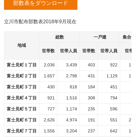
部数表をダウンロード
立川市配布部数表2018年9月現在
総数
一戸建
集合住
地域
世帯数
世帯人員
世帯数
世帯人員
世帯
富士見町１丁目
2,036
3,439
403
922
1,6
富士見町２丁目
1,657
2,798
431
1,129
1,2
富士見町３丁目
430
818
184
451
2
富士見町４丁目
921
1,516
308
794
6
富士見町５丁目
727
1,174
235
596
4
富士見町６丁目
2,626
4,974
191
551
2,4
富士見町７丁目
1,556
3,204
237
642
1,3