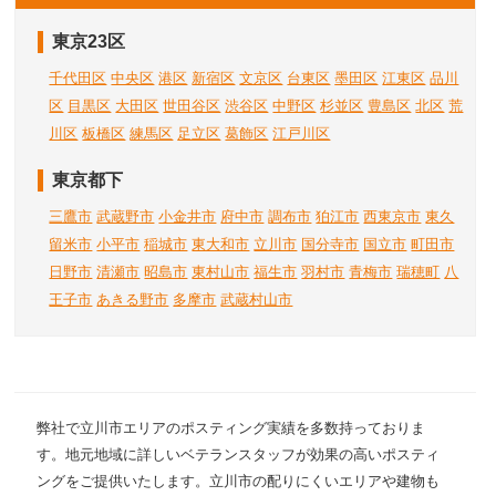
東京23区
千代田区
中央区
港区
新宿区
文京区
台東区
墨田区
江東区
品川
区
目黒区
大田区
世田谷区
渋谷区
中野区
杉並区
豊島区
北区
荒
川区
板橋区
練馬区
足立区
葛飾区
江戸川区
東京都下
三鷹市
武蔵野市
小金井市
府中市
調布市
狛江市
西東京市
東久
留米市
小平市
稲城市
東大和市
立川市
国分寺市
国立市
町田市
日野市
清瀬市
昭島市
東村山市
福生市
羽村市
青梅市
瑞穂町
八
王子市
あきる野市
多摩市
武蔵村山市
弊社で立川市エリアのポスティング実績を多数持っておりま
す。地元地域に詳しいベテランスタッフが効果の高いポスティ
ングをご提供いたします。立川市の配りにくいエリアや建物も