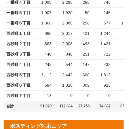
一番町４丁目
1,095
2,285
265
746
8
一番町５丁目
1,007
1,920
50
146
9
一番町６丁目
1,366
2,986
258
677
1,1
西砂町１丁目
868
2,017
421
1,244
4
西砂町２丁目
863
2,008
493
1,431
3
西砂町３丁目
440
848
251
722
1
西砂町４丁目
248
544
147
438
1
西砂町５丁目
1,112
2,442
600
1,812
5
西砂町６丁目
684
1,320
309
925
3
西砂町７丁目
18
0
0
0
合計
91,020
172,664
27,753
74,667
63,2
ポスティング対応エリア