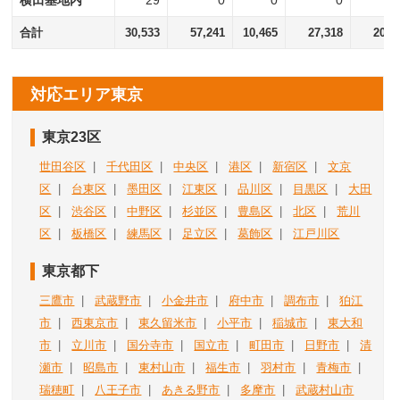
横田基地内
29
0
0
0
合計
30,533
57,241
10,465
27,318
20,0
対応エリア東京
東京23区
世田谷区
|
千代田区
|
中央区
|
港区
|
新宿区
|
文京
区
|
台東区
|
墨田区
|
江東区
|
品川区
|
目黒区
|
大田
区
|
渋谷区
|
中野区
|
杉並区
|
豊島区
|
北区
|
荒川
区
|
板橋区
|
練馬区
|
足立区
|
葛飾区
|
江戸川区
東京都下
三鷹市
|
武蔵野市
|
小金井市
|
府中市
|
調布市
|
狛江
市
|
西東京市
|
東久留米市
|
小平市
|
稲城市
|
東大和
市
|
立川市
|
国分寺市
|
国立市
|
町田市
|
日野市
|
清
瀬市
|
昭島市
|
東村山市
|
福生市
|
羽村市
|
青梅市
|
瑞穂町
|
八王子市
|
あきる野市
|
多摩市
|
武蔵村山市