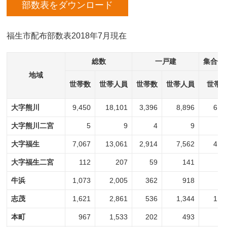
部数表をダウンロード
福生市配布部数表2018年7月現在
総数
一戸建
集合住
地域
世帯数
世帯人員
世帯数
世帯人員
世帯
大字熊川
9,450
18,101
3,396
8,896
6,0
大字熊川二宮
5
9
4
9
大字福生
7,067
13,061
2,914
7,562
4,1
大字福生二宮
112
207
59
141
牛浜
1,073
2,005
362
918
7
志茂
1,621
2,861
536
1,344
1,0
本町
967
1,533
202
493
7